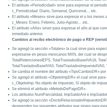
El atributo «Periodicidad» sirve para expresar el period
c_Periodicidad: Diario, Semanal, Quincenal… etc.
El atributo «Meses» sirve para expresar el o los meses a
c_Meses: Enero, Febrero, Julio-Agosto… etc.
El atributo «Año» sirver para expresar el año al que corr
inmediato anterior.
Cambios al recibo electrónico de pago o REP (versió
Se agregó la sección «Totales» la cual sirve para especi
expresarse en pesos mexicanos MXN, del cual se despre
TotalRetencionesIEPS, TotalTrasladosBaseIVA16, Total
TotalTrasladosBaseIVA0, TotalTrasladosImpuestoIVA0,
Se cambia el nombre del atributo «TipoCambioDR» por
Se agregó el atributo «ObjetoImpDR» el cual sirve para 
c_ObjetoImp: No objeto de impuesto, Sí objeto de impues
Se eliminó el atributo «MetodoDePagoDR».
Los atributos NumParcialidad, ImpSaldoAnt e ImpSaldoI
Se agregó la sección «DoctoRelacionado/ImpuestosDR
desprenden los siguientes atributos que sirven para exp