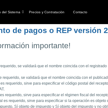
n del Sistema
Precios y Contratación
Contacto
nto de pagos o REP versión 2
formación importante!
uerido, se validará que el nombre coincida con el registrado en 
 requerido, se validará que el nombre coincida con el publicad
s requerido, sirve para especificar el código postal del recepto
AT.
 requerido, sirve para especificar el régimen fiscal del recepto
l es requerido, sirve para especificar si la operación es objeto
uesto, Sí objeto de impuesto y Sí objeto del impuesto y no obl