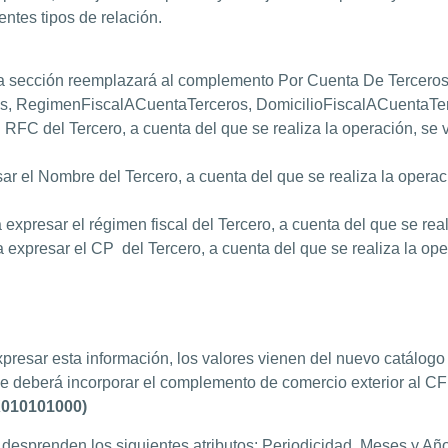
entes tipos de relación.
 sección reemplazará al complemento Por Cuenta De Terceros,
s, RegimenFiscalACuentaTerceros, DomicilioFiscalACuentaTer
RFC del Tercero, a cuenta del que se realiza la operación, se va
 el Nombre del Tercero, a cuenta del que se realiza la operac
xpresar el régimen fiscal del Tercero, a cuenta del que se real
 expresar el CP del Tercero, a cuenta del que se realiza la ope
xpresar esta información, los valores vienen del nuevo catálogo
 se deberá incorporar el complemento de comercio exterior al CF
X010101000)
desprenden los siguientes atributos: Periodicidad, Meses y Año