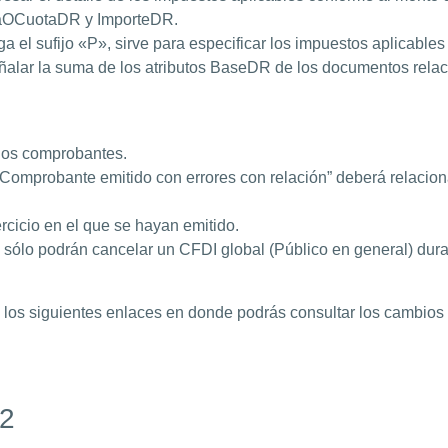
saOCuotaDR y ImporteDR.
a el sufijo «P», sirve para especificar los impuestos aplicable
eñalar la suma de los atributos BaseDR de los documentos rela
 los comprobantes.
omprobante emitido con errores con relación” deberá relacionars
rcicio en el que se hayan emitido.
ólo podrán cancelar un CFDI global (Público en general) dura
os siguientes enlaces en donde podrás consultar los cambios a 
22