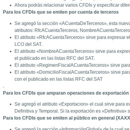
Ahora podrás relacionar varios CFDIs y especificar difer
Para los CFDIs que se emiten por cuenta de terceros
Se agregó la sección «ACuentaDeTerceros», esta nueva
atributos: RfcACuentaTerceros, NombreACuentaTercero
El atributo «RfcACuentaTerceros» sirve para expresar el 
LCO del SAT.
El atributo «NombreACuentaTerceros» sirve para expresar
el publicado en las listas RFC del SAT.
El atributo «RegimenFiscalACuentaTerceros» sirve para e
El atributo «DomicilioFiscalACuentaTerceros» sirve para
con el publicado en las listas RFC del SAT
.
Para los CFDIs que amparan operaciones de exportación
Se agregó el atributo «Exportacion» el cual sirve para e
Definitiva y Temporal. Si la exportación es «Definitiva»
Para los CFDIs que se emiten al público en general (XAX
Se agregó la sección «InformaciónGlobal» de la cual se 