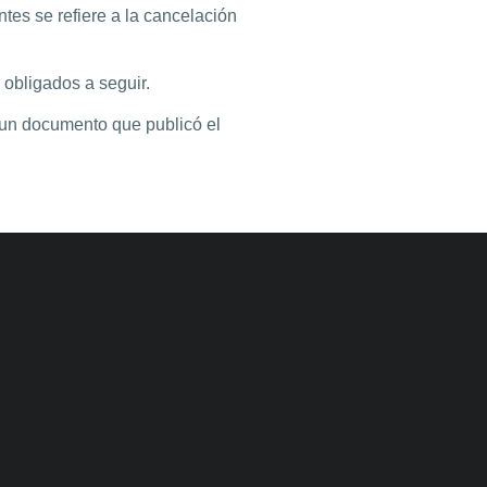
tes se refiere a la cancelación
 obligados a seguir.
 un documento que publicó el