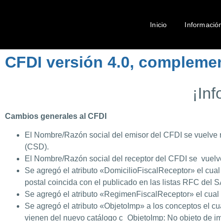
Inicio
Informació
CFDI versión 4.0, compleme
¡In
Cambios generales al CFDI
El Nombre/Razón social del emisor del CFDI se vuelve req
(CSD).
El Nombre/Razón social del receptor del CFDI se vuelve
Se agregó el atributo «DomicilioFiscalReceptor» el cual e
postal coincida con el publicado en las listas RFC del S
Se agregó el atributo «RegimenFiscalReceptor» el cual es
Se agregó el atributo «ObjetoImp» a los conceptos el cua
vienen del nuevo catálogo c_ObjetoImp: No objeto de imp