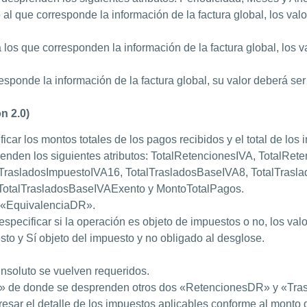
o al que corresponde la información de la factura global, los va
 los que corresponden la información de la factura global, los 
esponde la información de la factura global, su valor deberá ser 
n 2.0)
ficar los montos totales de los pagos recibidos y el total de los
nden los siguientes atributos: TotalRetencionesIVA, TotalRet
TrasladosImpuestoIVA16, TotalTrasladosBaseIVA8, TotalTrasl
 TotalTrasladosBaseIVAExento y MontoTotalPagos.
 «EquivalenciaDR».
especificar si la operación es objeto de impuestos o no, los va
to y Sí objeto del impuesto y no obligado al desglose.
nsoluto se vuelven requeridos.
» de donde se desprenden otros dos «RetencionesDR» y «Tras
resar el detalle de los impuestos aplicables conforme al monto