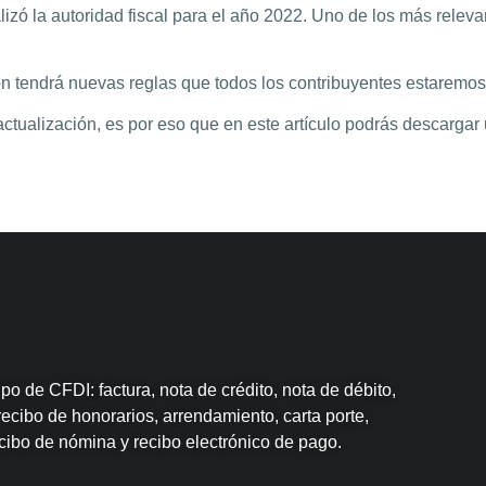
ó la autoridad fiscal para el año 2022. Uno de los más relevan
ón tendrá nuevas reglas que todos los contribuyentes estaremos
ctualización, es por eso que en este artículo podrás descargar
po de CFDI: factura, nota de crédito, nota de débito,
recibo de honorarios, arrendamiento, carta porte,
ecibo de nómina y recibo electrónico de pago.